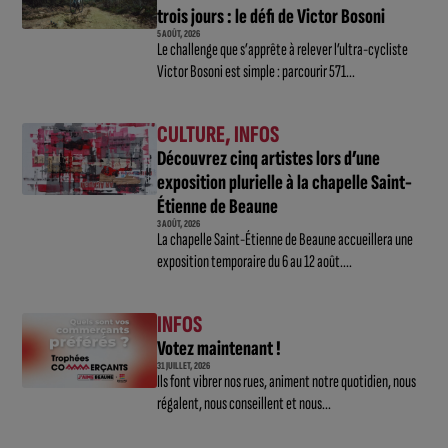
trois jours : le défi de Victor Bosoni
5 AOÛT, 2026
Le challenge que s’apprête à relever l’ultra-cycliste
Victor Bosoni est simple : parcourir 571...
CULTURE
,
INFOS
Découvrez cinq artistes lors d’une
exposition plurielle à la chapelle Saint-
Étienne de Beaune
3 AOÛT, 2026
La chapelle Saint-Étienne de Beaune accueillera une
exposition temporaire du 6 au 12 août....
INFOS
Votez maintenant !
31 JUILLET, 2026
Ils font vibrer nos rues, animent notre quotidien, nous
régalent, nous conseillent et nous...