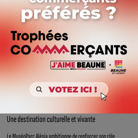
épicerie dédiée aux savoir-faire locaux.
Des spectacles pour tous les goûts
Le 23 mai, à l’occasion de la Journée européenne des musées,
la troupe La Norale proposera une visite chantée et
interactive. La saison culturelle sera également ponctuée de
spectacles originaux. Le 19 septembre, Les Commandos
Percu investiront le site avec leur spectacle Origine, mêlant
percussions et pyrotechnie.
Une destination culturelle et vivante
Le MuséoParc Alésia ambitionne de renforcer son rôle