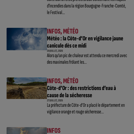
d'incendies dans la région Bourgogne-Franche-Comté,
le Festival...
INFOS
,
MÉTÉO
Météo : la Côte-d’Or en vigilance jaune
canicule dès ce midi
28 JUILLET, 2026
Alors qu’un pic de chaleur est attendu ce mercredi avec
des maximales frôlant les...
INFOS
,
MÉTÉO
Côte-d’Or : des restrictions d’eau à
cause de la sécheresse
27 JUILLET, 2026
La préfecture de Côte-d’Or a placé le département en
vigilance orange et rouge sécheresse...
INFOS