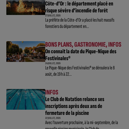
Côte-d’Or : le département placé en
risque sévère d’incendie de forêt
27 JUILLET, 2026
La préfète de la Côte-d’Or a placé les huit massifs
forestiers du département en...
BONS PLANS
,
GASTRONOMIE
,
INFOS
On connaît la date du Pique-Nique des
Festivinales®
24 JUILLET, 2026
Le Pique-Nique des Festivinales® se déroulera le 8
août, de 19 h à 22...
INFOS
Le Club de Natation relance ses
inscriptions après deux ans de
fermeture de la piscine
22 JUILLET, 2026
Avec l’ouverture prochaine, à la mi-septembre, de la
nouvelle piscine municipale, le Club de...