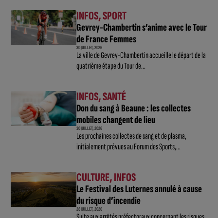
INFOS
,
SPORT
Gevrey-Chambertin s’anime avec le Tour
de France Femmes
30 JUILLET, 2026
La ville de Gevrey-Chambertin accueille le départ de la
quatrième étape du Tour de...
INFOS
,
SANTÉ
Don du sang à Beaune : les collectes
mobiles changent de lieu
30 JUILLET, 2026
Les prochaines collectes de sang et de plasma,
initialement prévues au Forum des Sports,...
CULTURE
,
INFOS
Le Festival des Luternes annulé à cause
du risque d’incendie
28 JUILLET, 2026
Suite aux arrêtés préfectoraux concernant les risques