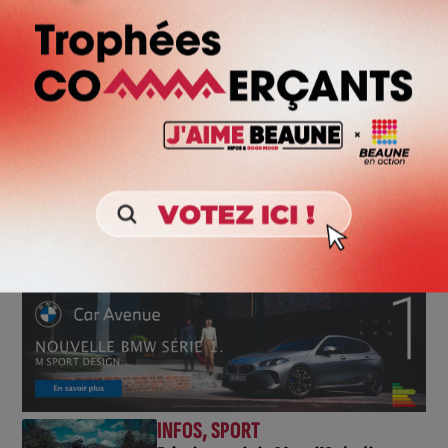
Le concept Wine Kiss arrive à Beaune pour une soirée mêlant
vin, cocktails et musique dans une ambiance résolument
festive. Le jeudi 30 avril, le Bambou Cocktail Club accueille
cet événement pensé pour la génération...
Charger plus
INFOS
,
SPORT