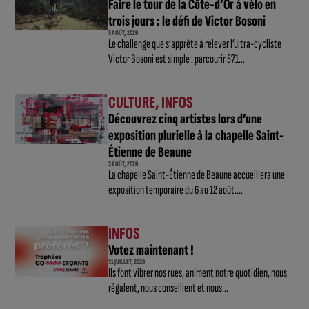
Faire le tour de la Côte-d’Or à vélo en
trois jours : le défi de Victor Bosoni
5 AOÛT, 2026
Le challenge que s’apprête à relever l’ultra-cycliste
Victor Bosoni est simple : parcourir 571...
CULTURE
,
INFOS
Découvrez cinq artistes lors d’une
exposition plurielle à la chapelle Saint-
Étienne de Beaune
3 AOÛT, 2026
La chapelle Saint-Étienne de Beaune accueillera une
exposition temporaire du 6 au 12 août....
INFOS
Votez maintenant !
31 JUILLET, 2026
Ils font vibrer nos rues, animent notre quotidien, nous
régalent, nous conseillent et nous...