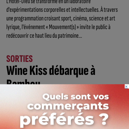
L'Hôtel-Dieu se transforme en un laboratoire
d'expérimentations corporelles et intellectuelles. À travers
une programmation croisant sport, cinéma, science et art
lyrique, l'événement « Mouvement(s) » invite le public à
redécouvrir ce haut lieu du patrimoine...
SORTIES
Wine Kiss débarque à
Bambou
×
23 AVRIL, 2026