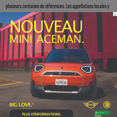
plusieurs centaines de références. Les appellations locales y
×
tiennent une place de choix, avec de nombreux Santenay
villages et premiers crus, mais aussi de belles découvertes
bourguignonnes proposées à des tarifs accessibles. Un atout
majeur qui renforce l’expérience globale.
La Côte-d’Or à l’honneur
Cette distinction vient rappeler le dynamisme de la scène
culinaire en Côte-d’Or, déjà illustré l’an passé par la
récompense du restaurant Cave, à Dijon. En attendant
l’annonce des étoiles Michelin prévue en mars, ce Bib
Gourmand 2026 met un coup de projecteur bienvenu sur une