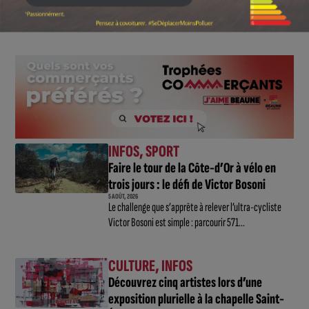
adresse authentique, ancrée dans son territoire.
INFOS
,
SPORT
Faire le tour de la Côte-d’Or à vélo en
trois jours : le défi de Victor Bosoni
5 AOÛT, 2026
Le challenge que s’apprête à relever l’ultra-cycliste
Victor Bosoni est simple : parcourir 571...
CULTURE
,
INFOS
Découvrez cinq artistes lors d’une
exposition plurielle à la chapelle Saint-