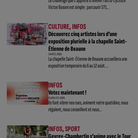
Le challenge que s’apprête à relever l’ultra-cycliste
Victor Bosoni est simple : parcourir 571...
CULTURE
,
INFOS
Découvrez cinq artistes lors d’une
exposition plurielle à la chapelle Saint-
Étienne de Beaune
3 AOÛT, 2026
La chapelle Saint-Étienne de Beaune accueillera une
exposition temporaire du 6 au 12 août....
INFOS
Votez maintenant !
31 JUILLET, 2026
Ils font vibrer nos rues, animent notre quotidien, nous
régalent, nous conseillent et nous...
INFOS
,
SPORT
Gevrey-Chambertin s’anime avec le Tour