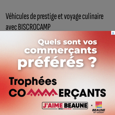
Véhicules de prestige et voyage culinaire
avec BISCROCAMP
×
Parce que l’événement se veut avant tout familial et
convivial, les organisateurs ont vu les choses en grand pour
animer cette journée. En parallèle des présentations
militaires, les amateurs de belles mécaniques pourront
admirer un rassemblement de véhicules de prestige.
Côté papilles, place au festival des saveurs ! BISCROCAMP
posera ses valises sur place pour proposer un véritable tour
du monde culinaire. Cuisine marocaine, colombienne,