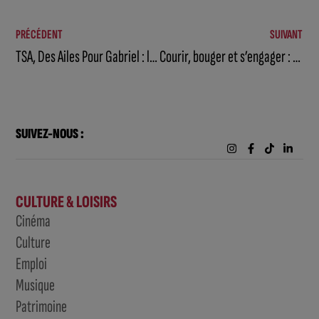
PRÉCÉDENT
SUIVANT
TSA, Des Ailes Pour Gabriel : le combat à bras-le-corps d’une mère
Courir, bouger et s’engager : Fixin se mobilise pour le petit Gabriel et l’autisme
SUIVEZ-NOUS :
CULTURE & LOISIRS
Cinéma
Culture
Emploi
Musique
Patrimoine