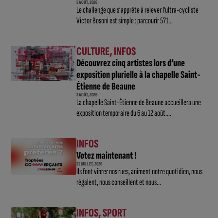
5 AOÛT, 2026
Le challenge que s’apprête à relever l’ultra-cycliste
Victor Bosoni est simple : parcourir 571...
CULTURE
,
INFOS
Découvrez cinq artistes lors d’une
exposition plurielle à la chapelle Saint-
Étienne de Beaune
3 AOÛT, 2026
La chapelle Saint-Étienne de Beaune accueillera une
exposition temporaire du 6 au 12 août....
INFOS
Votez maintenant !
31 JUILLET, 2026
Ils font vibrer nos rues, animent notre quotidien, nous
régalent, nous conseillent et nous...
INFOS
,
SPORT