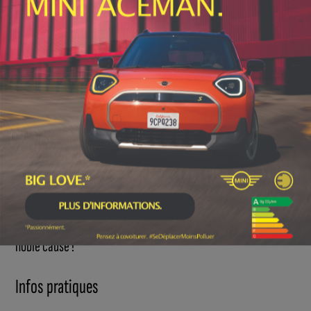
disposition. Un apéritif sera également offert par l’US Fixin
pour célébrer ce moment de convivialité.
L’accès à l’ensemble des animations de la journée est fixé au
tarif unique de 5 €, et les inscriptions se feront directement
sur place. L’intégralité des bénéfices récoltés sera reversée à
l’association
TSA, Des Ailes pour Gabriel
afin de soutenir les
familles touchées par l’autisme.
Venez nombreux pour bouger, vous amuser et soutenir une
noble cause !
Infos pratiques