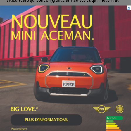
×
accompagner absolument », a déclaré Annie Genevard.
L’adaptation de la filière viti-vinicole aux
changements climatiques
« Nous travaillons beaucoup avec l’ensemble de la filière. Je
les ai réunis dès les premiers jours de mon arrivée au
ministère pour voir avec eux comment on peut les aider. C’est
une filière organisée avec des responsables qui sont très
conscients des évolutions qu’il faut donner à leur activité.
L’Europe vient de valider l’arrachage d’un certain nombre de