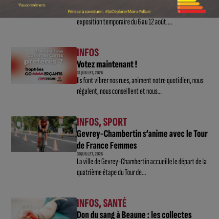
3 AOÛT, 2026
La chapelle Saint-Étienne de Beaune accueillera une
exposition temporaire du 6 au 12 août....
INFOS
Votez maintenant !
31 JUILLET, 2026
Ils font vibrer nos rues, animent notre quotidien, nous
régalent, nous conseillent et nous...
INFOS
,
SPORT
Gevrey-Chambertin s’anime avec le Tour
de France Femmes
30 JUILLET, 2026
La ville de Gevrey-Chambertin accueille le départ de la
quatrième étape du Tour de...
INFOS
,
SANTÉ
Don du sang à Beaune : les collectes