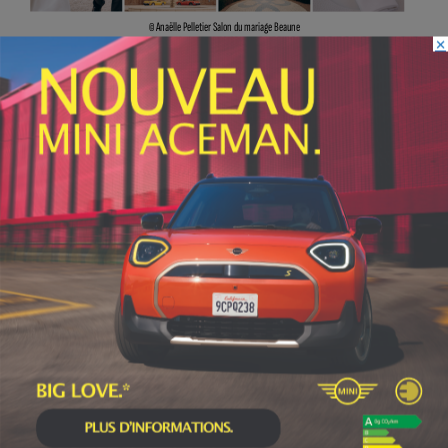
© Anaëlle Pelletier Salon du mariage Beaune
×
INFOS
,
SPORT
Faire le tour de la Côte-d’Or à vélo en
trois jours : le défi de Victor Bosoni
5 AOÛT, 2026
Le challenge que s’apprête à relever l’ultra-cycliste
Victor Bosoni est simple : parcourir 571...
CULTURE
,
INFOS
Découvrez cinq artistes lors d’une
exposition plurielle à la chapelle Saint-
Étienne de Beaune