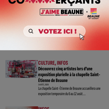
INFOS
,
SPORT
Faire le tour de la Côte-d’Or à vélo en
trois jours : le défi de Victor Bosoni
5 AOÛT, 2026
Le challenge que s’apprête à relever l’ultra-cycliste
Victor Bosoni est simple : parcourir 571...
CULTURE
,
INFOS
Découvrez cinq artistes lors d’une
exposition plurielle à la chapelle Saint-
Étienne de Beaune
3 AOÛT, 2026
La chapelle Saint-Étienne de Beaune accueillera une
exposition temporaire du 6 au 12 août....