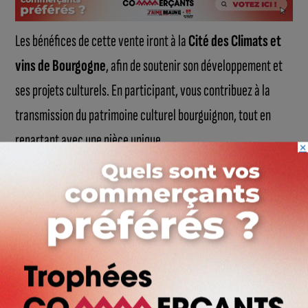
Les bénéfices de cette vente iront à la
Cité des Climats et
vins de Bourgogne
, afin de soutenir son développement et
ses projets culturels. En participant, vous contribuez à la
transmission du patrimoine culturel bourguignon, tout en
repartant avec une pièce unique.
×
Pour enchérir, il vous suffit de vous inscrire à l’avance sur les
plateformes
drouot.com
ou
interencheres.com
, où la
vente sera diffusée en direct.