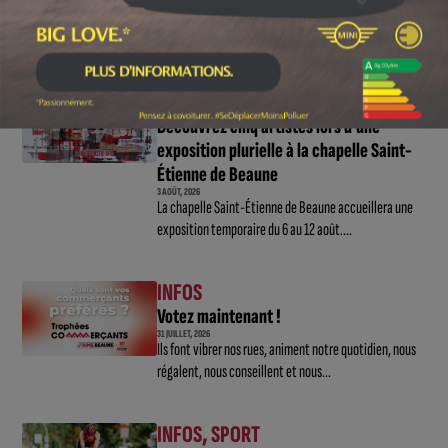
5 AOÛT, 2026
Le challenge que s’apprête à relever l’ultra-cycliste
Victor Bosoni est simple : parcourir 571...
CULTURE
,
INFOS
Découvrez cinq artistes lors d’une
exposition plurielle à la chapelle Saint-
Étienne de Beaune
3 AOÛT, 2026
La chapelle Saint-Étienne de Beaune accueillera une
exposition temporaire du 6 au 12 août....
INFOS
Votez maintenant !
31 JUILLET, 2026
Ils font vibrer nos rues, animent notre quotidien, nous
régalent, nous conseillent et nous...
INFOS
,
SPORT