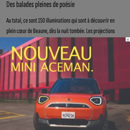
Des balades pleines de poésie
Au total, ce sont 150 illuminations qui sont à découvrir en
plein cœur de Beaune, dès la nuit tombée. Les projections
×
invitent petits et grands à flâner au centre-ville et à s’arrêter
pour profiter de ce spectacle.
INFOS
,
SPORT
Faire le tour de la Côte-d’Or à vélo en
trois jours : le défi de Victor Bosoni