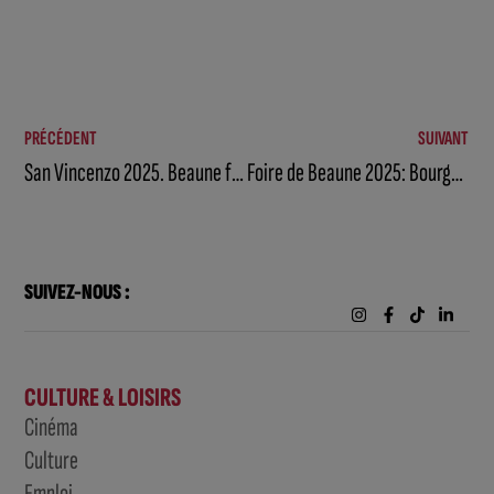
PRÉCÉDENT
SUIVANT
San Vincenzo 2025. Beaune fête l’amitié franco-italienne avec gourmandise et convivialité !
Foire de Beaune 2025: Bourgogne et innovation au rendez-vous
SUIVEZ-NOUS :
CULTURE & LOISIRS
Cinéma
Culture
Emploi