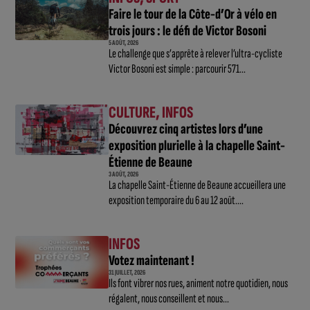
Faire le tour de la Côte-d’Or à vélo en
trois jours : le défi de Victor Bosoni
5 AOÛT, 2026
Le challenge que s’apprête à relever l’ultra-cycliste
Victor Bosoni est simple : parcourir 571...
CULTURE
,
INFOS
Découvrez cinq artistes lors d’une
exposition plurielle à la chapelle Saint-
Étienne de Beaune
3 AOÛT, 2026
La chapelle Saint-Étienne de Beaune accueillera une
exposition temporaire du 6 au 12 août....
INFOS
Votez maintenant !
31 JUILLET, 2026
Ils font vibrer nos rues, animent notre quotidien, nous
régalent, nous conseillent et nous...