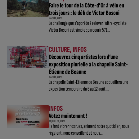
Faire le tour de la Côte-d’Or à vélo en
trois jours : le défi de Victor Bosoni
5 AOÛT, 2026
Le challenge que s’apprête à relever l’ultra-cycliste
Victor Bosoni est simple : parcourir 571...
CULTURE
,
INFOS
Découvrez cinq artistes lors d’une
exposition plurielle à la chapelle Saint-
Étienne de Beaune
3 AOÛT, 2026
La chapelle Saint-Étienne de Beaune accueillera une
exposition temporaire du 6 au 12 août....
INFOS
Votez maintenant !
31 JUILLET, 2026
Ils font vibrer nos rues, animent notre quotidien, nous
régalent, nous conseillent et nous...