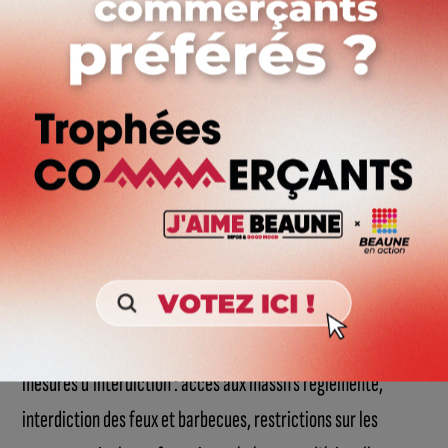
englobe le bassin dijonnais, Nuits-Saint-Georges
et Beaune) et la
Zone 8
(le massif du Morvan,
autour de Saulieu).
Risque sévère
(en orange sur la carte) : les six
autres zones du département (Auxois, La Plaine,
Montagne Nord, Plateau Bourguignon Est, Sud-
Ouest Châtillonnais et Montbardois).
Des restrictions strictes et immédiates
Ce niveau d’alerte déclenche l’application immédiate de
mesures d’interdiction : accès aux massifs réglementé,
interdiction des feux et barbecues, restrictions sur les