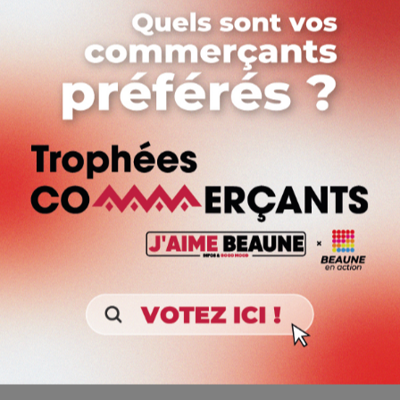
plein, le tarif réduit ou le tarif enfant jusqu’à 9 ans
21 juin de 15 h à 16 h
Visite sur le patois bourguignon
Payant, 11 euros, 9 euros ou 5 euros selon le tarif
plein, le tarif réduit ou le tarif enfant jusqu’à 9 ans
Jusqu’au 21 septembre
Visite sur l’histoire viticole de la Bourgogne
Payant, 5 euros en plus du droit d’entrée
Sans oublier l’initiation à l’aquarelle ouverte à partir de 12
ans (10 euros ou 8 euros selon le tarif plein ou le tarif réduit),
les 10 mai et 28 juin de 14 h 30 à 17 h.