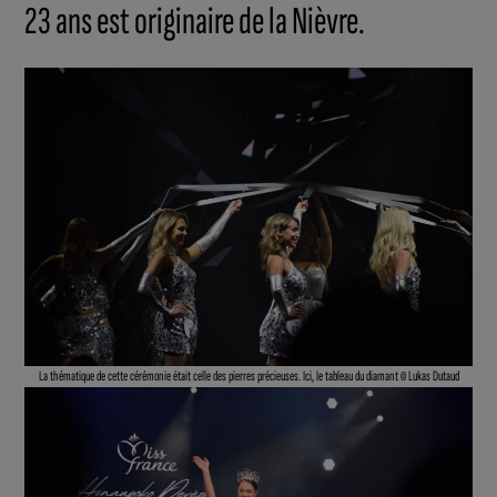
23 ans est originaire de la Nièvre.
La thématique de cette cérémonie était celle des pierres précieuses. Ici, le tableau du diamant © Lukas Dutaud