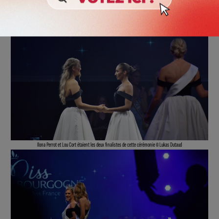
Les candidates ont ensuite fait un dernier défilé avant les résultats © Lukas Dutaud
Ilona Perrot et Lou Cort étaient les deux finalistes de cette cérémonie © Lukas Dutaud