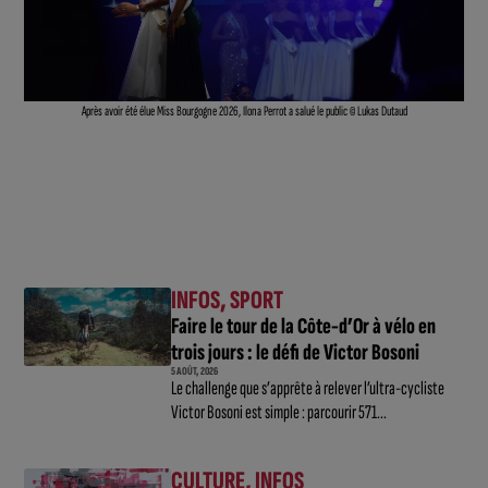
Après avoir été élue Miss Bourgogne 2026, Ilona Perrot a salué le public © Lukas Dutaud
INFOS
,
SPORT
Faire le tour de la Côte-d’Or à vélo en
trois jours : le défi de Victor Bosoni
5 AOÛT, 2026
Le challenge que s’apprête à relever l’ultra-cycliste
Victor Bosoni est simple : parcourir 571...
CULTURE
,
INFOS