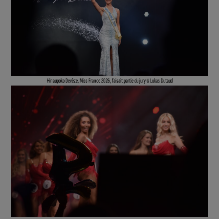
Hinaupoko Devèze, Miss France 2026, faisait partie du jury © Lukas Dutaud