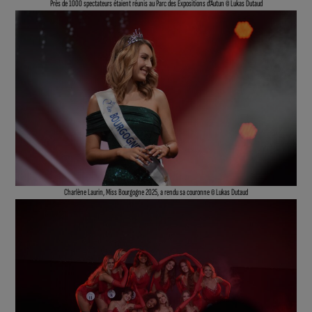
Près de 1000 spectateurs étaient réunis au Parc des Expositions d’Autun © Lukas Dutaud
Charlène Laurin, Miss Bourgogne 2025, a rendu sa couronne © Lukas Dutaud