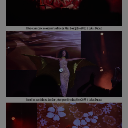
Elles étaient dix à concourir au titre de Miss Bourgogne 2026 © Lukas Dutaud
Parmi les candidates, Lou Cort, élue première dauphine 2026 © Lukas Dutaud