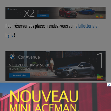
Pour réserver vos places, rendez-vous sur
la billetterie en
ligne
!
×
INFOS
,
SPORT
Faire le tour de la Côte-d’Or à vélo en
trois jours : le défi de Victor Bosoni
5 AOÛT, 2026
Le challenge que s’apprête à relever l’ultra-cycliste