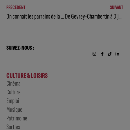
PRÉCÉDENT
SUIVANT
On connaît les parrains de la 165ème Vente des Vins des Hospices de Beaune
De Gevrey-Chambertin à Dijon : la Côte-d’Or s’illuminera pour le Tour de France Femmes
SUIVEZ-NOUS :
CULTURE & LOISIRS
Cinéma
Culture
Emploi
Musique
Patrimoine
Sorties