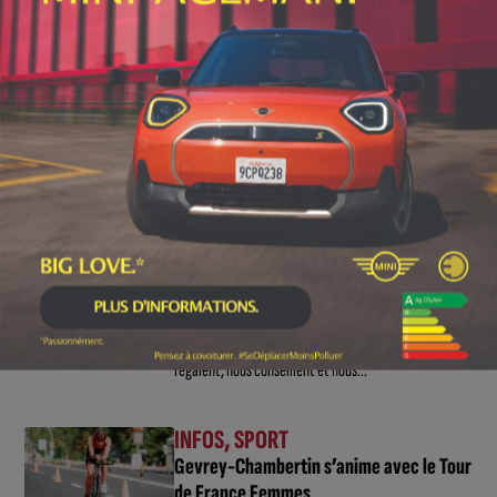
Victor Bosoni est simple : parcourir 571...
CULTURE
,
INFOS
Découvrez cinq artistes lors d’une
exposition plurielle à la chapelle Saint-
Étienne de Beaune
3 AOÛT, 2026
La chapelle Saint-Étienne de Beaune accueillera une
exposition temporaire du 6 au 12 août....
INFOS
Votez maintenant !
31 JUILLET, 2026
Ils font vibrer nos rues, animent notre quotidien, nous
régalent, nous conseillent et nous...
INFOS
,
SPORT
Gevrey-Chambertin s’anime avec le Tour
de France Femmes